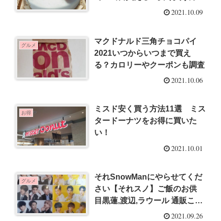
も
2021.10.09
マクドナルド三角チョコパイ
グルメ
2021いつからいつまで買え
る？カロリーやクーポンも調査
2021.10.06
ミスド安く買う方法11選 ミス
お得
タードーナツをお得に買いた
い！
2021.10.01
それSnowManにやらせてくだ
グルメ
さい【それスノ】ご飯のお供
目黒蓮,渡辺,ラウール 通販ここ
で買える！9月26日放送
2021.09.26