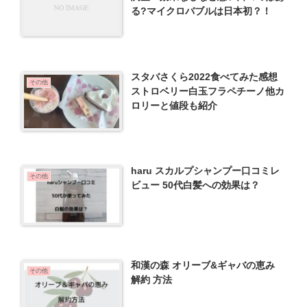
る?マイクロバブルは日本初？！
スタバさくら2022食べてみた感想
その他
ストロベリー白玉フラペチーノ他カ
ロリーと値段も紹介
haru スカルプシャンプー口コミレ
その他
ビュー 50代白髪への効果は？
和漢の森 オリーブ&ギャバの恵み
その他
解約 方法