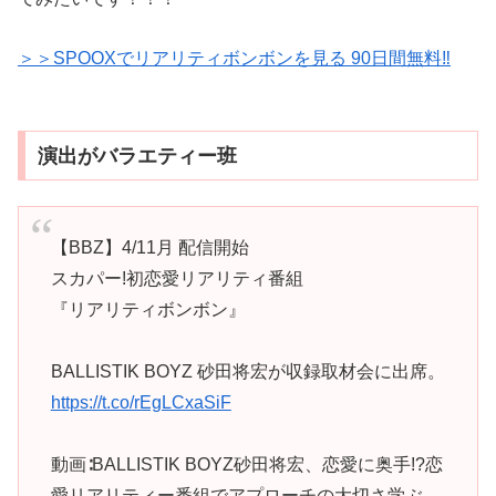
＞＞SPOOXでリアリティボンボンを見る 90日間無料‼
演出がバラエティー班
【BBZ】4/11月 配信開始
スカパー!初恋愛リアリティ番組
『リアリティボンボン』
BALLISTIK BOYZ 砂田将宏が収録取材会に出席。
https://t.co/rEgLCxaSiF
動画∶BALLISTIK BOYZ砂田将宏、恋愛に奥手!?恋
愛リアリティー番組でアプローチの大切さ学ぶ