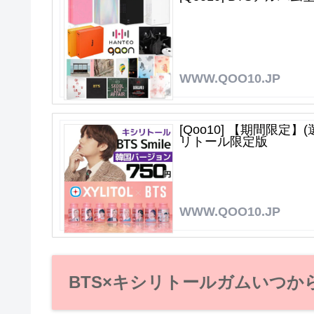
WWW.QOO10.JP
[Qoo10] 【期間限定】
リトール限定版
WWW.QOO10.JP
BTS×キシリトールガムいつ