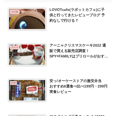
LOVOTcafe(ラボットカフェ)に子
その他
供と行ってきたレビューブログ 予
約なしで行ける？
アーニャクリスマスケーキ2022 通
グルメ
販で買える販売店調査！
SPY×FAMILYはプリロールがおすす
め
安っ!オーケーストアの激安弁当
お得
おすすめ6選食べ比べ199円・299円
実食レビュー