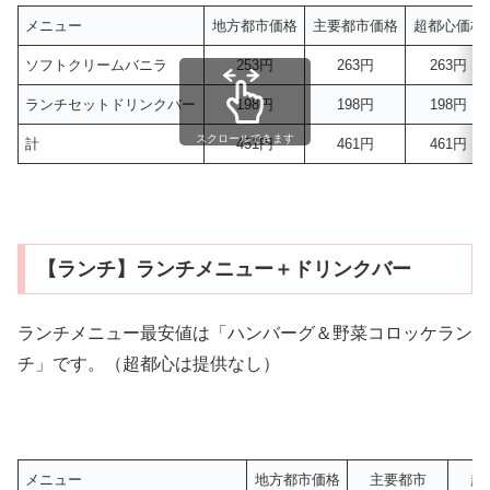
メニュー
地方都市価格
主要都市価格
超都心価格
ソフトクリームバニラ
253円
263円
263円
ランチセットドリンクバー
198円
198円
198円
スクロールできます
計
451円
461円
461円
【ランチ】ランチメニュー＋ドリンクバー
ランチメニュー最安値は「ハンバーグ＆野菜コロッケラン
チ」です。（超都心は提供なし）
メニュー
地方都市価格
主要都市
超