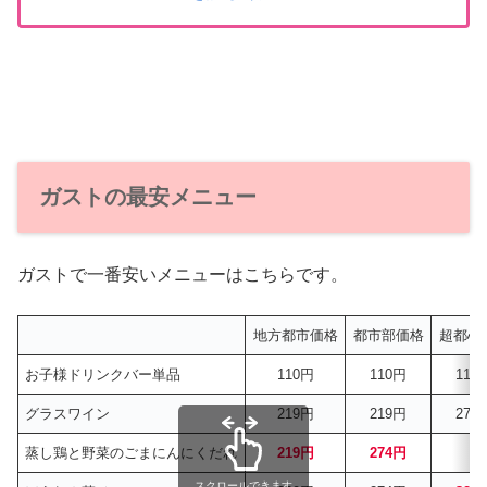
ガストの最安メニュー
ガストで一番安いメニューはこちらです。
地方都市価格
都市部価格
超都心
お子様ドリンクバー単品
110円
110円
110
グラスワイン
219円
219円
274
蒸し鶏と野菜のごまにんにくだれ
219円
274円
–
スクロールできます