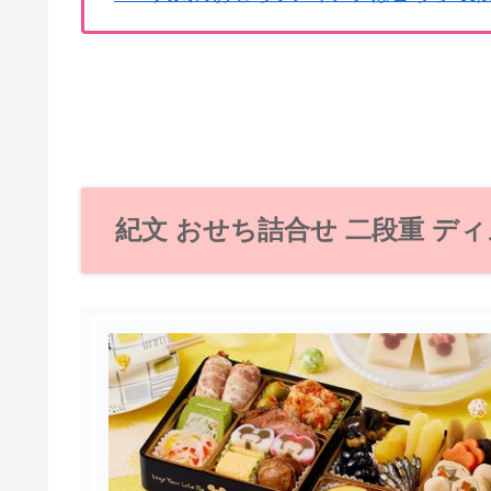
紀文 おせち詰合せ 二段重 デ