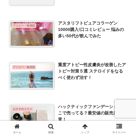
アスタリフトピュアコラーゲン
アトピー・敏感肌
10000購入!口コミレビュー 悩みの
多い50代が飲んでみた
重度アトピー性皮膚炎が改善したア
アトピー・敏感肌
トピー対策５選 ステロイドをなる
べく使わず治す！
ハックティックファンデーションど
おすすめコスメ
こで売ってる？最安値の販売店調
査！
ホーム
検索
トップ
サイドバー